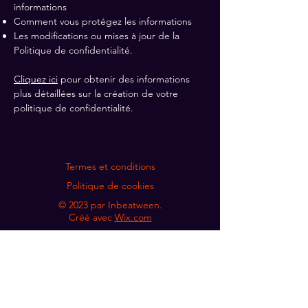
informations
Comment vous protégez les informations
Les modifications ou mises à jour de la
Politique de confidentialité.
Cliquez ici
pour obtenir des informations
plus détaillées sur la création de votre
politique de confidentialité.
Termes et conditions
Politique de cookies
© 2023 par Inbeatween.
Créé avec
Wix.com